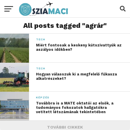
All posts tagged "agrár"
TECH
Miért fontosak a keskeny kútszivattyúk az
aszályos időkben?
TECH
Hogyan válasszuk ki a megfelelő fűkasza
alkatrészeket?
KÉPZÉS
Továbbra is a MATE oktatói az elsők, a
tudományos fokozatok hallgatókra
vetített létszámának tekintetében
TOVÁBBI CIKKEK