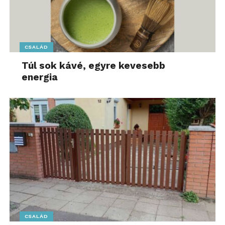
CSALÁD
Túl sok kávé, egyre kevesebb
energia
CSALÁD