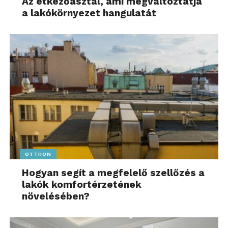
Az étkezőasztal, ami megváltoztatja
a lakókörnyezet hangulatát
OTTHON
Hogyan segít a megfelelő szellőzés a
lakók komfortérzetének
növelésében?