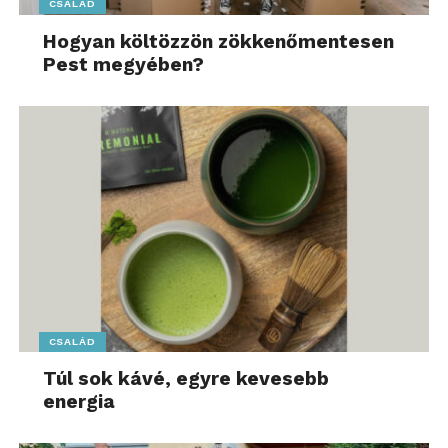
CSALÁD
Hogyan költözzön zökkenőmentesen
Pest megyében?
CSALÁD
Túl sok kávé, egyre kevesebb
energia