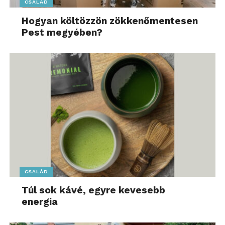
CSALÁD
Hogyan költözzön zökkenőmentesen
Pest megyében?
CSALÁD
Túl sok kávé, egyre kevesebb
energia