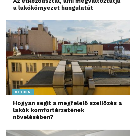
Az étkezőasztal, ami megváltoztatja
a lakókörnyezet hangulatát
OTTHON
Hogyan segít a megfelelő szellőzés a
lakók komfortérzetének
növelésében?