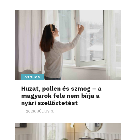
OTTHON
Huzat, pollen és szmog – a
magyarok fele nem bírja a
nyári szellőztetést
2026. JÚLIUS 3.