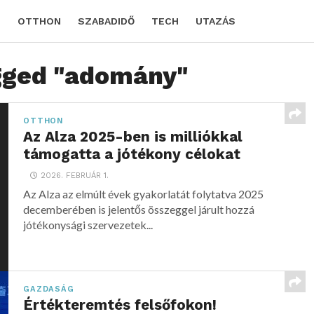
D
OTTHON
SZABADIDŐ
TECH
UTAZÁS
agged "adomány"
OTTHON
Az Alza 2025-ben is milliókkal
támogatta a jótékony célokat
2026. FEBRUÁR 1.
Az Alza az elmúlt évek gyakorlatát folytatva 2025
decemberében is jelentős összeggel járult hozzá
jótékonysági szervezetek...
GAZDASÁG
Értékteremtés felsőfokon!