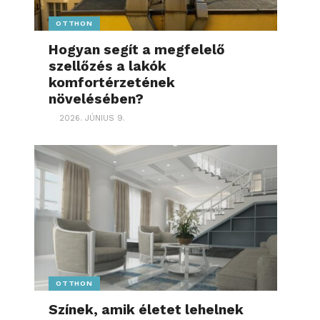
OTTHON
Hogyan segít a megfelelő
szellőzés a lakók
komfortérzetének
növelésében?
2026. JÚNIUS 9.
OTTHON
Színek, amik életet lehelnek