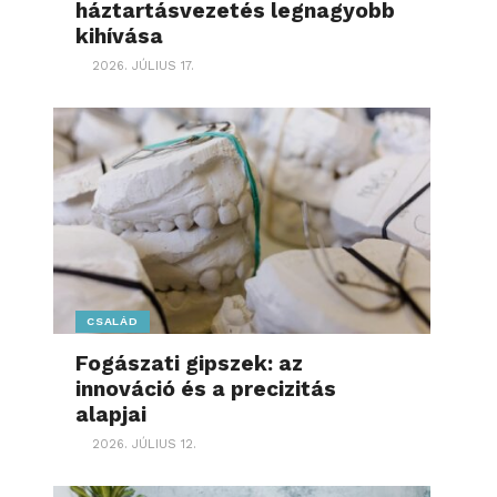
háztartásvezetés legnagyobb
kihívása
2026. JÚLIUS 17.
CSALÁD
Fogászati gipszek: az
innováció és a precizitás
alapjai
2026. JÚLIUS 12.