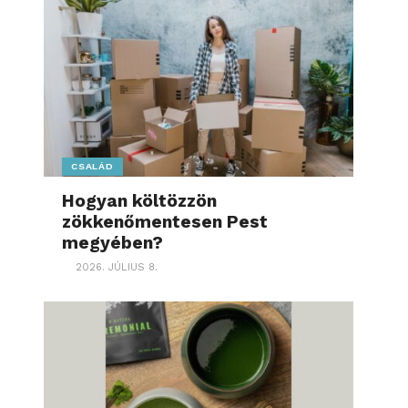
CSALÁD
Hogyan költözzön
zökkenőmentesen Pest
megyében?
2026. JÚLIUS 8.