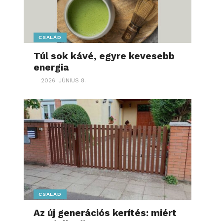
CSALÁD
Túl sok kávé, egyre kevesebb
energia
2026. JÚNIUS 8.
CSALÁD
Az új generációs kerítés: miért