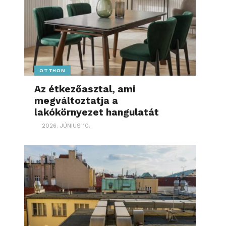
OTTHON
Az étkezőasztal, ami
megváltoztatja a
lakókörnyezet hangulatát
2026. JÚNIUS 10.