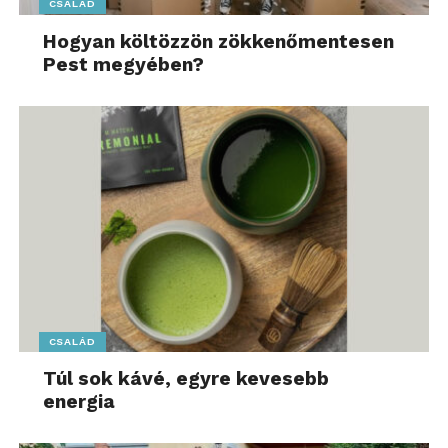
CSALÁD
Hogyan költözzön zökkenőmentesen
Pest megyében?
CSALÁD
Túl sok kávé, egyre kevesebb
energia