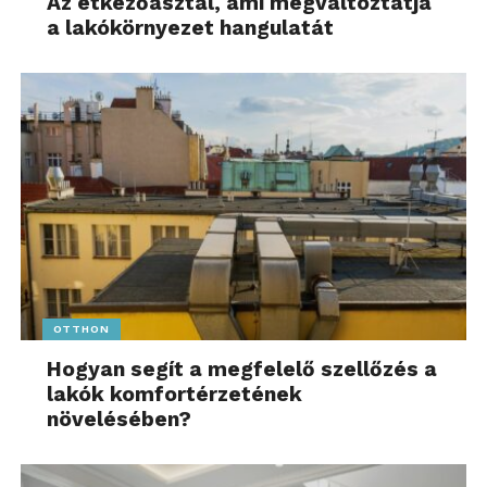
Az étkezőasztal, ami megváltoztatja
a lakókörnyezet hangulatát
OTTHON
Hogyan segít a megfelelő szellőzés a
lakók komfortérzetének
növelésében?