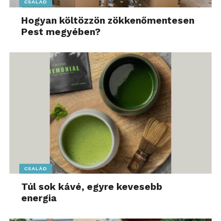
CSALÁD
Hogyan költözzön zökkenőmentesen
Pest megyében?
CSALÁD
Túl sok kávé, egyre kevesebb
energia