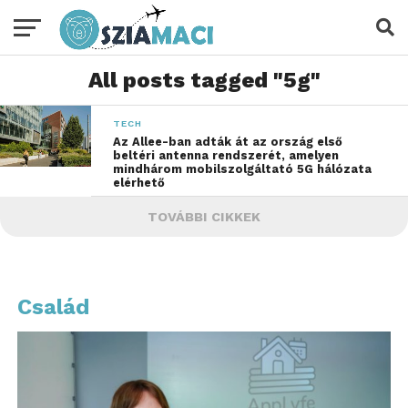
All posts tagged "5g"
TECH
Az Allee-ban adták át az ország első
beltéri antenna rendszerét, amelyen
mindhárom mobilszolgáltató 5G hálózata
elérhető
TOVÁBBI CIKKEK
Család