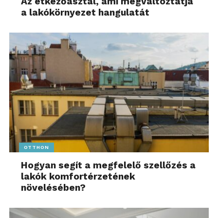
Az étkezőasztal, ami megváltoztatja
a lakókörnyezet hangulatát
OTTHON
Hogyan segít a megfelelő szellőzés a
lakók komfortérzetének
növelésében?