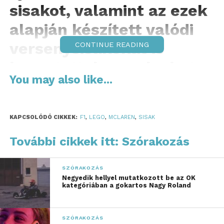
sisakot, valamint az ezek
alapján készített valódi
versenysisakokat is
CONTINUE READING
bemutattak, amelyeket a
You may also like...
pilóták ezen a hétvégén,
a Monacói Nagydíjon
KAPCSOLÓDÓ CIKKEK:
F1
,
LEGO
,
MCLAREN
,
SISAK
viselnek majd. A június 3-
tól elérhető új LEGO
További cikkek itt: Szórakozás
Editions szettek most
SZÓRAKOZÁS
először tartalmazzák a
Negyedik hellyel mutatkozott be az OK
kategóriában a gokartos Nagy Roland
versenyzőket LEGO
minifigura formájában.
SZÓRAKOZÁS