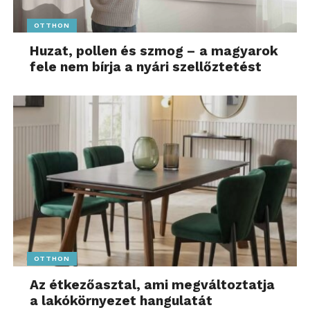
szorosan együttműködött
OTTHON
a versenyzőkkel és a
Huzat, pollen és szmog – a magyarok
McLaren Racinggel, hogy
fele nem bírja a nyári szellőztetést
megalkossák ezeket a
különleges, 1000.
futamhoz kapcsolódó
LEGO sisakokat.
Mostantól pedig a
rajongók otthon is
megépíthetik és
kiállíthatják ezeket a
OTTHON
szetteket, így egy igazán
Az étkezőasztal, ami megváltoztatja
menő emléket kapnak a
a lakókörnyezet hangulatát