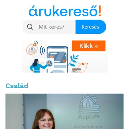
részletek között szerepel Oscar rajtszáma, valamint
a jubileumi autófestés mintája. A 793 elemből álló
készlet egy Oscar Piastri LEGO minifigurát is
tartalmaz, gondosan kiválasztott ruházattal. A
modell egy fekete talapzaton kapott helyet, és egy
nyomtatott aláírással ellátott plakettel egészül ki, így
tökéletes darabja lehet bármely rajongói
gyűjteménynek.
Család