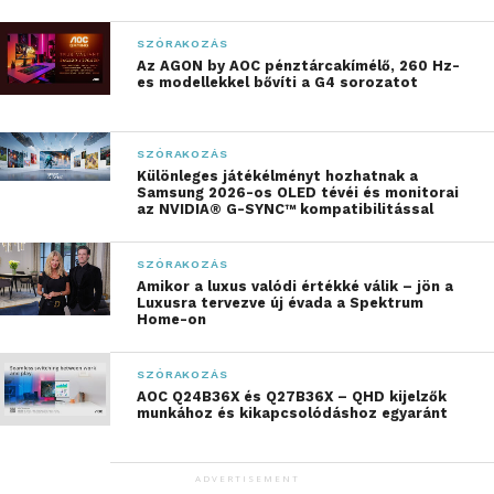
SZÓRAKOZÁS
Az AGON by AOC pénztárcakímélő, 260 Hz-
es modellekkel bővíti a G4 sorozatot
SZÓRAKOZÁS
Különleges játékélményt hozhatnak a
Samsung 2026-os OLED tévéi és monitorai
az NVIDIA® G-SYNC™ kompatibilitással
LEGO sisakok
SZÓRAKOZÁS
Amikor a luxus valódi értékké válik – jön a
Luxusra tervezve új évada a Spektrum
Ez aztán az igazi Papaya-rajongóknak készült! A
Home-on
LEGO® Editions McLaren Mastercard F1® Team
Oscar Piastri sisakja a pilótával közösen tervezett
SZÓRAKOZÁS
modell, amely a 1000. Nagydíj ünnepi versenysisakja
AOC Q24B36X és Q27B36X – QHD kijelzők
munkához és kikapcsolódáshoz egyaránt
alapján készült. A dizájn a McLaren ikonikus papaya
színét ötvözi Oscar kedvenc kék árnyalatával, így egy
igazán karakteres, egyedi megjelenést kapott. A
ADVERTISEMENT