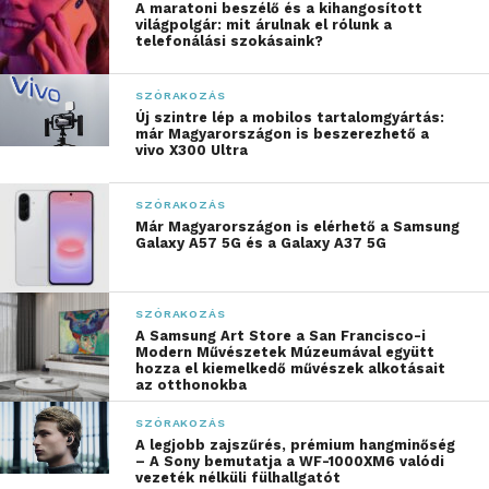
A maratoni beszélő és a kihangosított
világpolgár: mit árulnak el rólunk a
Közös tervezésű versenysisakok
telefonálási szokásaink?
A McLaren Mastercard Formula 1 csapat versenyzői,
SZÓRAKOZÁS
Oscar Piastri és Lando Norris sisakjai a pilóták és a
Új szintre lép a mobilos tartalomgyártás:
LEGO tervezőcsapat különleges
már Magyarországon is beszerezhető a
vivo X300 Ultra
együttműködésében készültek a csapat 1000.
futamának megünneplésére. A sisakok a látványos
SZÓRAKOZÁS
részleteket és a versenyzők jellegzetes színvilágát a
Már Magyarországon is elérhető a Samsung
McLaren Mastercard Formula 1 csapat 1000. futamára
Galaxy A57 5G és a Galaxy A37 5G
tervezett egyedi festéselemekkel ötvözik. Mindkét
valódi sisak a két új LEGO® Editions szett alapján
SZÓRAKOZÁS
készült, amelyeket most a rajongók is hazavihetnek,
A Samsung Art Store a San Francisco-i
így egyedülálló módon ünnepelhetik a versenysport
Modern Művészetek Múzeumával együtt
hozza el kiemelkedő művészek alkotásait
történetét.
az otthonokba
SZÓRAKOZÁS
A legjobb zajszűrés, prémium hangminőség
– A Sony bemutatja a WF-1000XM6 valódi
vezeték nélküli fülhallgatót