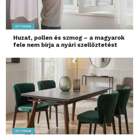
digitális fényképezőgépét 26 évesen vásárolta meg,
azzal a szándékkal, hogy a fotózáson keresztül újra
kapcsolódjon a természethez. Kezdetekben a
OTTHON
madarak bűvölték el, igyekezett egyre több fajt
Huzat, pollen és szmog – a magyarok
lencsevégre kapni. Egy jégmadárról készített
fele nem bírja a nyári szellőztetést
képével indult első ízben az Év Természetfotósa
pályázaton, ahol különdíjban részesült. Három
különböző helyen is otthonosan érzi magát:
szülőföldje, a Kiskunsági Nemzeti Park vidéke
Kiskőrös és Akasztó környékén; felesége révén az
Őrségi Nemzeti Park Sárvár környékén; valamint
Németországban, ahol már több éve él családjával
Nürnberg közelében. Úgy érzi, hogy mindhárom
régió más–más szépséget kínál, és ez lehetőséget ad
arra, hogy egész évben aktívan hódolhasson a
természetfotózásnak.
OTTHON
Király Árpád – Az év ifjú természetfotósa 2025–