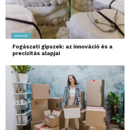
– mondta Gaál Péter.
A köszöntőket követően
Fáth Péter
, Az év
természetfotósa pályázat korábbi szervezője,
a
CSALÁD
naturArt – Magyar Természetfotósok
Fogászati gipszek: az innováció és a
Szövetségének elnöke
tartott előadást a pályázat
precizitás alapjai
több évtizedes történetéről, kulisszatitkokról és az
emlékezetes pillanatokról.
Az idei év erős szakmai zsűrit vonultatott fel,
melynek egyik különlegessége az volt, hogy az
ország három legelismertebb természetfotósa,
Máté Bence
,
Daróczi Csaba
és
Potyó Imre
első
ízben ültek mindhárman a zsűri oldalán. Mellettük
olyan szakmai nevek vettek részt a pontozásban,
mint