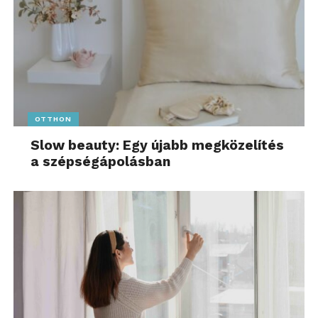
OTTHON
Slow beauty: Egy újabb megközelítés
a szépségápolásban
Fotó: Litauszki Tibor – Alpesi sziluett
A legnagyobb elismerést, Az év természetfotósa
címet Litauszki Tibor vehette át. A kiskőrösi
származású Litauszki Tibor képei rendszeresen
szerepelnek hazai és nemzetközi pályázatokon.
Meggyőződése, hogy a fotósok közvetett módon
hozzájárulhatnak a természet védelméhez. Első