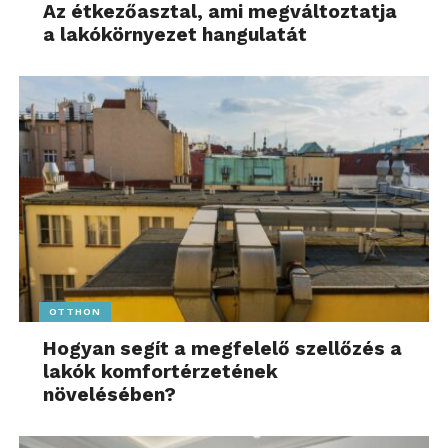
Az étkezőasztal, ami megváltoztatja
ben
a lakókörnyezet hangulatát
OTTHON
Hogyan segít a megfelelő szellőzés a
Fotó: Király Árpád – Banka ebéd
lakók komfortérzetének
növelésében?
Az év ifjú természetfotósa címet minden évben az
Ifjúsági kategóriában legtöbb pontot elérő fotós