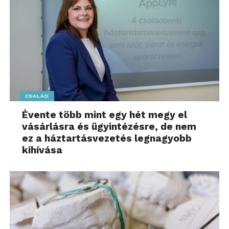
eredményeket érhessenek el.
„Az év természetfotósa
pályázat életének új
fejezete mérföldkő a
hazai természetfotózás
CSALÁD
történetében. Hisszük,
Évente több mint egy hét megy el
hogy az összefogás még
vásárlásra és ügyintézésre, de nem
nagyobb lehetőségeket
ez a háztartásvezetés legnagyobb
kihívása
nyit meg a fotósok előtt,
és segít abban, hogy
alkotásaik minél
szélesebb közönséghez
eljussanak”