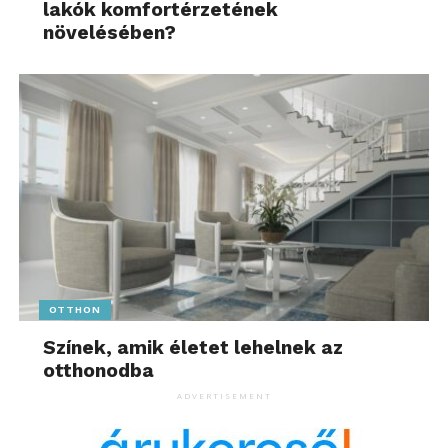
lakók komfortérzetének
évtizedes kutatás-
növelésében?
fejlesztést, csupán a
meglévő eszközök
okosabb felhasználását”
–
hangsúlyozza Gampel Tamás.
További friss híreket talál az
ipar4.hu
főoldalán!
Kövesse a technológiai híreket és csatlakozzon
hozzánk a
Facebookon
is!
OTTHON
Színek, amik életet lehelnek az
otthonodba
ADVERTISEMENT