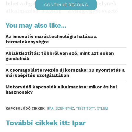
lehet a digitális iker technológia, amelynek
CONTINUE READING
alkalmazását a Xylem – a világ egyik vezető
víztechnológiai vállalata – már több országban
You may also like...
sikerrel vezette be. Debrecen példája is azt
mutatja, hogy Magyarországon is valós
Az innovatív marástechnológia hatása a
alternatívát jelenthet a tisztított szennyvíz ipari
termelékenységre
felhasználása.
Ablaktisztítás: többről van szó, mint azt sokan
gondolnák
Magyarországot gyakran emlegetik vízben gazdag
országként, régiós víznagyhatalomként. Ez a kép
A csomagolástervezés új korszaka: 3D nyomtatás a
történelmi tapasztalatokból és valóban kedvező
márkaépítés szolgálatában
adottságokból táplálkozik: bőséges felszín alatti
Motorvédő kapcsolók alkalmazása: mikor és hol
vízkészletekkel, nagy vízhozamú folyókkal,
hasznosak?
világszínvonalú termálvízkinccsel rendelkezünk.
KAPCSOLÓDÓ CIKKEK:
IPAR
,
SZENNYVÍZ
,
TISZTÍTOTT
,
XYLEM
„A hazai
További cikkek itt: Ipar
közgondolkodásban az a